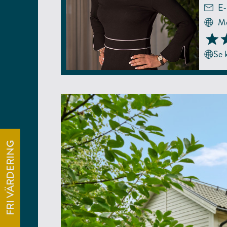
E-
Me
Se
FRI VÄRDERING