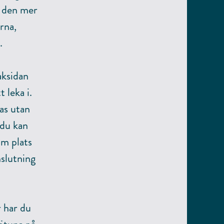
r den mer
rna,
.
aksidan
 leka i.
oas utan
 du kan
om plats
nslutning
r har du