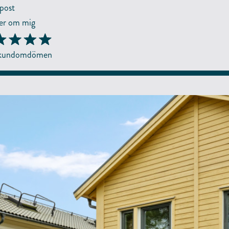
post
r om mig
 kundomdömen