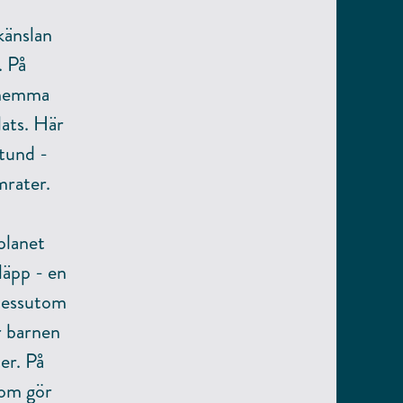
känslan
. På
 hemma
lats. Här
stund -
mrater.
planet
läpp - en
 dessutom
r barnen
er. På
som gör