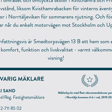
a i området och omtyckta skolor i Kvisthamra och Fr
avstånd, liksom Kvisthamrabacken för vinterns ävent
or i Norrtäljeviken för sommarens njutning. Och fö
ar når du enkelt motorvägen mot Stockholm och Up
attningsvis är Smedtorpsvägen 13 B ett hem som 
 komfort, funktion och livskvalitet - varmt välkomm
visning!
VARIG MÄKLARE
I SAND
Mäklarbyrån med flest rekommendationer per
öd/Reg. Fastighetsmäklare
i Norrtälje kommun 6 år i rad, 2019-2
enligt hittamaklare.se
2-711 85 02