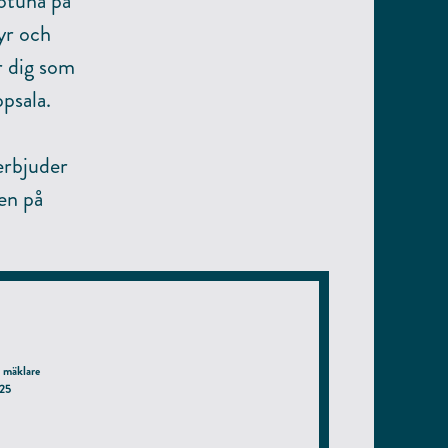
ötuna på
yr och
r dig som
psala.
erbjuder
en på
 mäklare
025