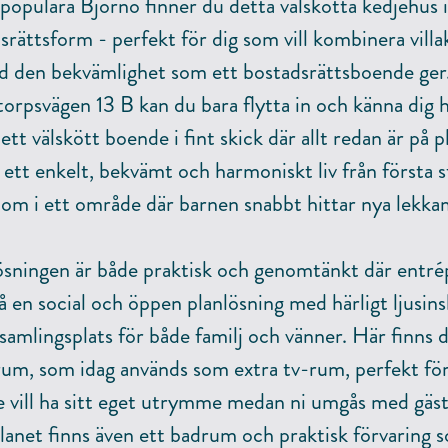
populära Björnö finner du detta välskötta kedjehus i
srättsform - perfekt för dig som vill kombinera villa
 den bekvämlighet som ett bostadsrättsboende ger
orpsvägen 13 B kan du bara flytta in och känna dig
 ett välskött boende i fint skick där allt redan är på p
 ett enkelt, bekvämt och harmoniskt liv från första 
om i ett område där barnen snabbt hittar nya lekka
ösningen är både praktisk och genomtänkt där entré
å en social och öppen planlösning med härligt ljusins
r samlingsplats för både familj och vänner. Här finns
rum, som idag används som extra tv-rum, perfekt fö
e vill ha sitt eget utrymme medan ni umgås med gäst
lanet finns även ett badrum och praktisk förvaring 