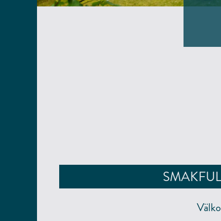
SMAKFUL
Välko