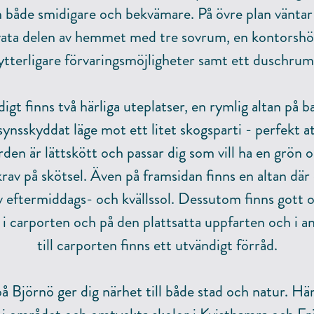
 både smidigare och bekvämare. På övre plan vänta
vata delen av hemmet med tre sovrum, en kontorshö
ytterligare förvaringsmöjligheter samt ett duschrum
igt finns två härliga uteplatser, en rymlig altan på b
ynsskyddat läge mot ett litet skogsparti - perfekt att
den är lättskött och passar dig som vill ha en grön 
krav på skötsel. Även på framsidan finns en altan där
v eftermiddags- och kvällssol. Dessutom finns gott 
r i carporten och på den plattsatta uppfarten och i a
till carporten finns ett utvändigt förråd.
å Björnö ger dig närhet till både stad och natur. Hä