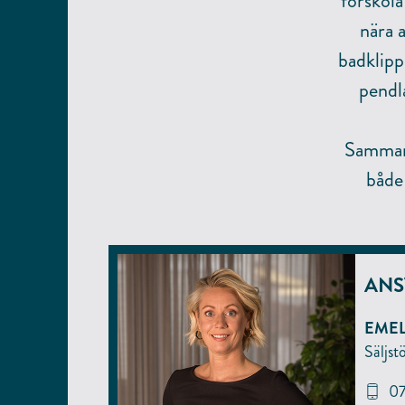
förskol
nära 
badklipp
pendl
Sammanf
både
ANS
EMEL
Säljst
07