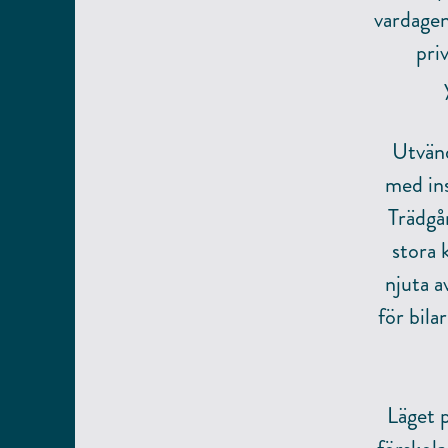
vardagen
pri
Utvänd
med ins
Trädgår
stora 
njuta a
för bila
Läget p