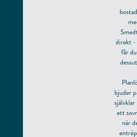
bostad
med
Smedt
direkt -
får du
dessut
Planl
bjuder p
självkla
ett sov
när d
entrép