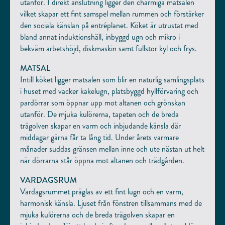
utanför. I direkt anslutning ligger den charmiga matsalen
Läs mer om vår dataskyddspolicy här
.
vilket skapar ett fint samspel mellan rummen och förstärker
den sociala känslan på entréplanet. Köket är utrustat med
bland annat induktionshäll, inbyggd ugn och mikro i
bekväm arbetshöjd, diskmaskin samt fullstor kyl och frys.
MATSAL
Intill köket ligger matsalen som blir en naturlig samlingsplats
i huset med vacker kakelugn, platsbyggd hyllförvaring och
pardörrar som öppnar upp mot altanen och grönskan
utanför. De mjuka kulörerna, tapeten och de breda
trägolven skapar en varm och inbjudande känsla där
middagar gärna får ta lång tid. Under årets varmare
månader suddas gränsen mellan inne och ute nästan ut helt
när dörrarna står öppna mot altanen och trädgården.
VARDAGSRUM
Vardagsrummet präglas av ett fint lugn och en varm,
harmonisk känsla. Ljuset från fönstren tillsammans med de
mjuka kulörerna och de breda trägolven skapar en