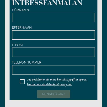
INTRESSEANMÄLAN
Nätbolag:
FÖRNAMN
Elleverantör:
Elförbrukning:
Utöver detta tillkommer en kostnad för
EFTERNAMN
fastighetsavgift/skatt :
E-POST
TELEFONNUMMER
Jag godkänner att mina kontaktuppgifter sparas.
Läs mer om vår dataskyddspolicy här
.
Övrigt: