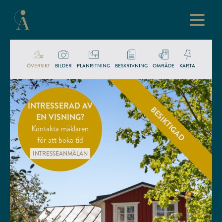
ÖVERSIKT
BILDER
PLANRITNING
BESKRIVNING
OMRÅDE
KARTA
INTRESSERAD AV
BESIKTIGAD
EN VISNING?
Kontakta mäklaren
för att boka tid
INTRESSEANMÄLAN