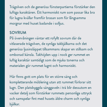
Trägolven och de generösa fönsterpartierna förstärker den
luftiga karaktären. Ett harmoniskt rum som passar lika bra
för lugna kvällar framför brasan som för långsamma
morgnar med huset badande i solljus.
SOVRUM
På övervåningen väntar ett rofyllt sovrum där de
vitlaserade trägolven, de synliga takbjälkarna och det
generösa ljusinsläppet tillsammans skapar en stillsam och
ombonad känsla. Takhöjden upp i nock ger rummet en
luftig karaktär samtidigt som de mjuka tonerna och
materialen gör rummet lugnt och harmoniskt.
Här finns gott om plats för en större säng och
kompletterande möblering utan att rummet förlorar sitt
lugn. Den platsbyggda sänggaveln i trä blir dessutom en
vacker detalj som förstärker rummets personliga uttryck
och samspelar fint med husets äldre charm och synliga
bjälkar.