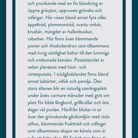
och prunkande med en fin blandning av
öppna gräsytor, uppvuxen grönska och
odlingar. Här växer bland annat fyra olika
äppelträd, plommonträd, svarta vinbär,
krusbär, mängder av hallonbuskar,
rabarber. Här finns även blommande
pioner och rhododendron som tillsammans
med övrig växtlighet bidrar till den lummiga
och ombonade känslan. Potatislandet är
redan planterat med höst- och
vinterpotatis. I trädgårdslandet finns bland
annat luktärter, vitlök och persilja. Den
stora altanen blir en naturlig samlingsplats
under årets varmare månader med gott om
plats för både långbord, grillkvällar och lata
dagar vid poolen. Härifrån blickar ni ut
över den grönskande gårdsmiljön med röda
uthus, blommande fruktträd och odlingar
som tillsammans skapar en känsla som är
svår att hitta idag. På fastigheten finns de