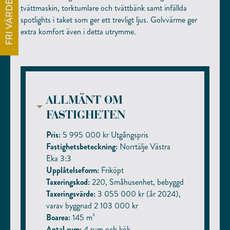
FRI VÄRDERING
tvättmaskin, torktumlare och tvättbänk samt infällda
spotlights i taket som ger ett trevligt ljus. Golvvärme ger
extra komfort även i detta utrymme.
ALLMÄNT OM
FASTIGHETEN
Pris:
5 995 000 kr Utgångspris
Fastighetsbeteckning:
Norrtälje Västra
Eka 3:3
Upplåtelseform:
Friköpt
Taxeringskod:
220, Småhusenhet, bebyggd
Taxeringsvärde:
3 055 000 kr (år 2024),
varav byggnad 2 103 000 kr
Boarea:
145 m²
Antal rum:
4 rum och kök