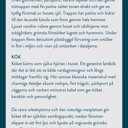
EFTERNAMN
trätrappan med fin patina sätter tonen direkt och ger en
tydlig försmak av husets själ. Trappan har patina och bidrar
till den levande känsla som finns genom hela hemmet.
E-POST
Ljuset vandrar vidare genom huset och siktlinjerna mot
trädgårdens grönska förstärker lugnet och harmonin. Under
trappan finns dessutom platsbyggd förvaring som smälter
TELEFONNUMMER
in fint i miljön och visar på omtanken i detaljerna.
KÖK
Köket känns som själva hjärtat i huset. Ett generöst lantkök
ÖVRIGT INFORMATION
där det är lätt att se både vardagsmorgnar och långa
middagar framför sig. Här samsas klassiska materialval med
charmiga detaljer såsom vedspis, fint trägolv, pärlspont på
väggarna och vackert mönstrat kakel som ger köket
karaktär och personlighet.
De stora arbetsytorna och den naturliga matplatsen gör
köket till en självklar samlingspunkt, medan fönstren
släpper in ett fint ljus och bjuder på rogivande grönska
Jag godkänner att mina kontaktuppgifter sparas.