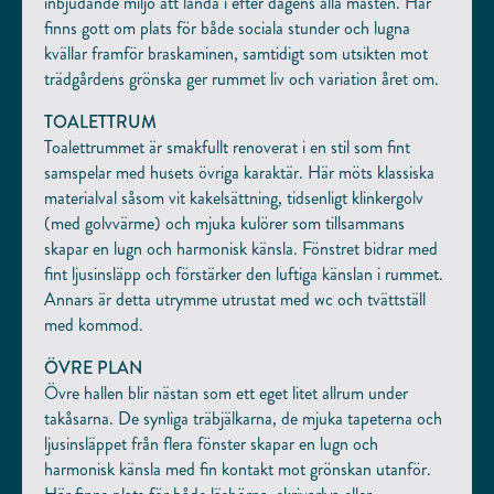
inbjudande miljö att landa i efter dagens alla måsten. Här
finns gott om plats för både sociala stunder och lugna
kvällar framför braskaminen, samtidigt som utsikten mot
trädgårdens grönska ger rummet liv och variation året om.
TOALETTRUM
Toalettrummet är smakfullt renoverat i en stil som fint
samspelar med husets övriga karaktär. Här möts klassiska
materialval såsom vit kakelsättning, tidsenligt klinkergolv
(med golvvärme) och mjuka kulörer som tillsammans
skapar en lugn och harmonisk känsla. Fönstret bidrar med
fint ljusinsläpp och förstärker den luftiga känslan i rummet.
Annars är detta utrymme utrustat med wc och tvättställ
med kommod.
ÖVRE PLAN
Övre hallen blir nästan som ett eget litet allrum under
takåsarna. De synliga träbjälkarna, de mjuka tapeterna och
ljusinsläppet från flera fönster skapar en lugn och
harmonisk känsla med fin kontakt mot grönskan utanför.