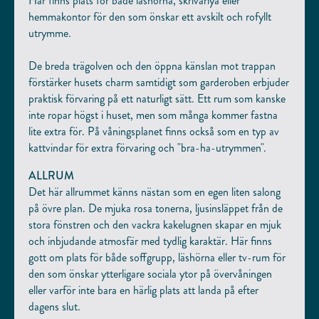
Här finns plats för både läshörna, skrivarlya eller
hemmakontor för den som önskar ett avskilt och rofyllt
utrymme.
De breda trägolven och den öppna känslan mot trappan
förstärker husets charm samtidigt som garderoben erbjuder
praktisk förvaring på ett naturligt sätt. Ett rum som kanske
inte ropar högst i huset, men som många kommer fastna
lite extra för. På våningsplanet finns också som en typ av
kattvindar för extra förvaring och "bra-ha-utrymmen".
ALLRUM
Det här allrummet känns nästan som en egen liten salong
på övre plan. De mjuka rosa tonerna, ljusinsläppet från de
stora fönstren och den vackra kakelugnen skapar en mjuk
och inbjudande atmosfär med tydlig karaktär. Här finns
gott om plats för både soffgrupp, läshörna eller tv-rum för
den som önskar ytterligare sociala ytor på övervåningen
eller varför inte bara en härlig plats att landa på efter
dagens slut.