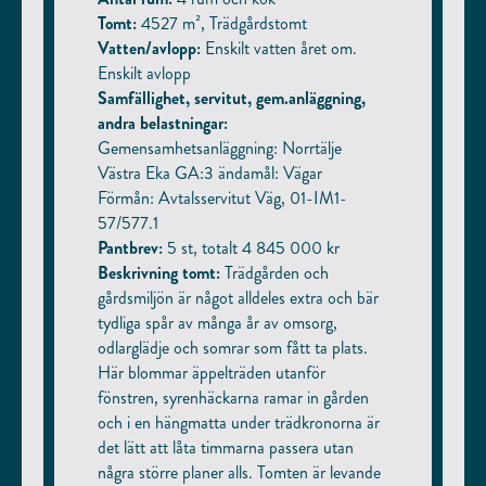
Tomt:
4527 m², Trädgårdstomt
Vatten/avlopp:
Enskilt vatten året om.
Enskilt avlopp
Samfällighet, servitut, gem.anläggning,
andra belastningar:
Gemensamhetsanläggning: Norrtälje
Västra Eka GA:3 ändamål: Vägar
Förmån: Avtalsservitut Väg, 01-IM1-
57/577.1
Pantbrev:
5 st, totalt 4 845 000 kr
Beskrivning tomt:
Trädgården och
gårdsmiljön är något alldeles extra och bär
tydliga spår av många år av omsorg,
odlarglädje och somrar som fått ta plats.
Här blommar äppelträden utanför
fönstren, syrenhäckarna ramar in gården
och i en hängmatta under trädkronorna är
det lätt att låta timmarna passera utan
några större planer alls. Tomten är levande