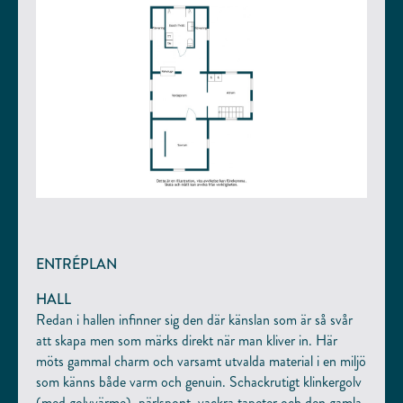
ENTRÉPLAN
HALL
INTRESSEANMÄLAN
Redan i hallen infinner sig den där känslan som är så svår
att skapa men som märks direkt när man kliver in. Här
FÖRNAMN
möts gammal charm och varsamt utvalda material i en miljö
som känns både varm och genuin. Schackrutigt klinkergolv
(med golvvärme), pärlspont, vackra tapeter och den gamla