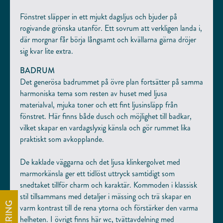
Fönstret släpper in ett mjukt dagsljus och bjuder på
rogivande grönska utanför. Ett sovrum att verkligen landa i,
där morgnar får börja långsamt och kvällarna gärna dröjer
sig kvar lite extra.
BADRUM
Det generösa badrummet på övre plan fortsätter på samma
harmoniska tema som resten av huset med ljusa
materialval, mjuka toner och ett fint ljusinsläpp från
fönstret. Här finns både dusch och möjlighet till badkar,
vilket skapar en vardagslyxig känsla och gör rummet lika
praktiskt som avkopplande.
De kaklade väggarna och det ljusa klinkergolvet med
marmorkänsla ger ett tidlöst uttryck samtidigt som
snedtaket tillför charm och karaktär. Kommoden i klassisk
stil tillsammans med detaljer i mässing och trä skapar en
varm kontrast till de rena ytorna och förstärker den varma
helheten. I övrigt finns här wc, tvättavdelning med