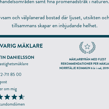
handelsområden samt fina promenadstråk i naturen
ivsam och välplanerad bostad där ljuset, utsikten och
tillsammans skapar en inbjudande helhet.
VARIG MÄKLARE
IN DANIELSSON
MÄKLARBYRÅN MED FLEST
astighetsmäklare
REKOMMENDATIONER PER MÄKLAR
NORRTÄLJE KOMMUN 6 år i rad, 2019
2-711 85 00
enligt hittamaklare.se
post
r om mig
 kundomdömen