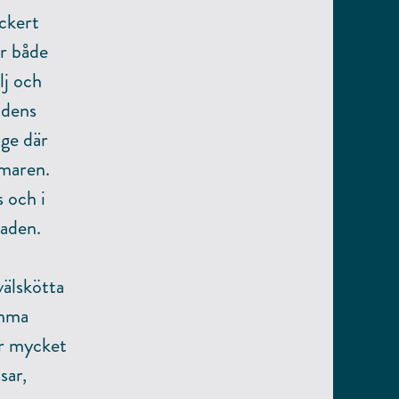
ckert
ör både
lj och
adens
äge där
mmaren.
s och i
taden.
välskötta
amma
är mycket
sar,