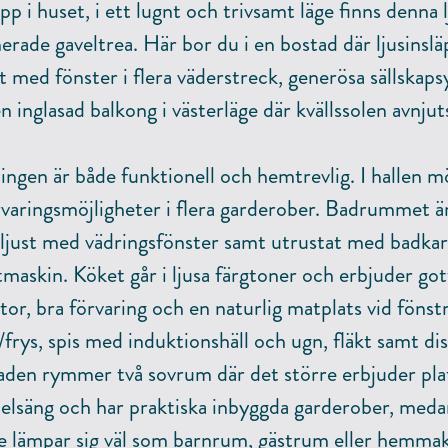
p i huset, i ett lugnt och trivsamt läge finns denna 
nerade gaveltrea. Här bor du i en bostad där ljusinslä
t med fönster i flera väderstreck, generösa sällskap
n inglasad balkong i västerläge där kvällssolen avnjut
ingen är både funktionell och hemtrevlig. I hallen m
varingsmöjligheter i flera garderober. Badrummet ä
ljust med vädringsfönster samt utrustat med badka
tmaskin. Köket går i ljusa färgtoner och erbjuder go
tor, bra förvaring och en naturlig matplats vid fönst
l/frys, spis med induktionshäll och ugn, fläkt samt di
den rymmer två sovrum där det större erbjuder pla
elsäng och har praktiska inbyggda garderober, meda
 lämpar sig väl som barnrum, gästrum eller hemma