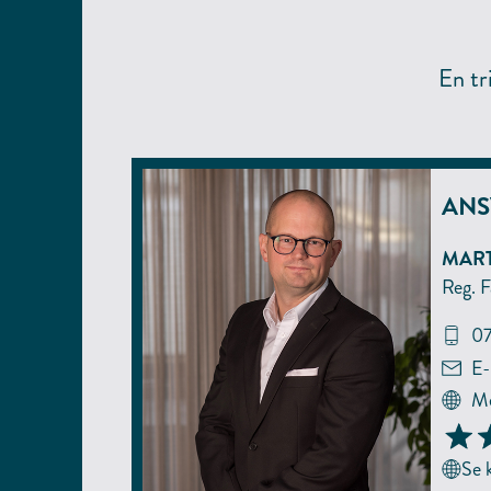
En tr
ANS
MART
Reg. F
07
E-
Me
Se