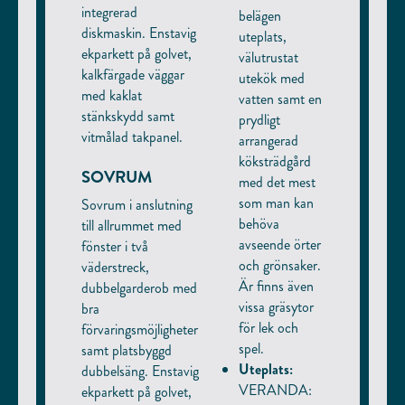
integrerad
belägen
diskmaskin. Enstavig
uteplats,
ekparkett på golvet,
välutrustat
kalkfärgade väggar
utekök med
med kaklat
vatten samt en
stänkskydd samt
prydligt
vitmålad takpanel.
arrangerad
köksträdgård
SOVRUM
med det mest
som man kan
Sovrum i anslutning
behöva
till allrummet med
avseende örter
fönster i två
och grönsaker.
väderstreck,
Är finns även
dubbelgarderob med
vissa gräsytor
bra
för lek och
förvaringsmöjligheter
spel.
samt platsbyggd
Uteplats:
dubbelsäng. Enstavig
VERANDA:
ekparkett på golvet,