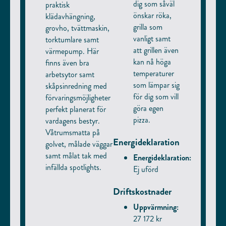
dig som såväl
praktisk
önskar röka,
klädavhängning,
grilla som
grovho, tvättmaskin,
vanligt samt
torktumlare samt
att grillen även
värmepump. Här
kan nå höga
finns även bra
temperaturer
arbetsytor samt
som lämpar sig
skåpsinredning med
för dig som vill
förvaringsmöjligheter
göra egen
perfekt planerat för
pizza.
vardagens bestyr.
Våtrumsmatta på
Energideklaration
golvet, målade väggar
samt målat tak med
Energideklaration:
infällda spotlights.
Ej uförd
Driftskostnader
Uppvärmning:
27 172 kr