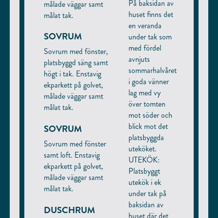
På baksidan av
målade väggar samt
huset finns det
målat tak.
en veranda
INTRESSEANMÄLAN
SOVRUM
under tak som
FÖRNAMN
med fördel
Sovrum med fönster,
avnjuts
platsbyggd säng samt
sommarhalvåret
högt i tak. Enstavig
EFTERNAMN
i goda vänner
ekparkett på golvet,
lag med vy
målade väggar samt
över tomten
målat tak.
E-POST
mot söder och
blick mot det
SOVRUM
platsbyggda
Sovrum med fönster
uteköket.
TELEFONNUMMER
samt loft. Enstavig
UTEKÖK:
ekparkett på golvet,
Platsbyggt
målade väggar samt
utekök i ek
ÖVRIGT INFORMATION
målat tak.
under tak på
baksidan av
DUSCHRUM
huset där det