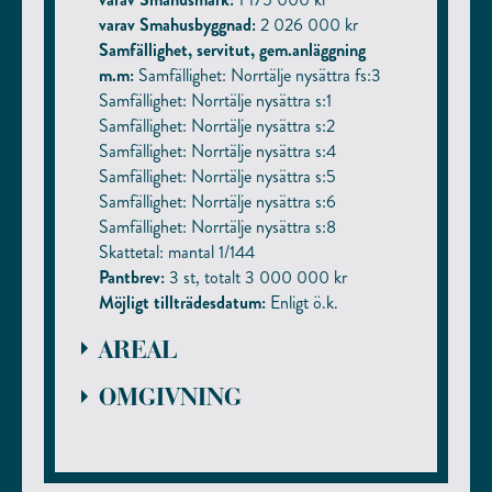
varav Smahusbyggnad:
2 026 000 kr
Samfällighet, servitut, gem.anläggning
m.m:
Samfällighet: Norrtälje nysättra fs:3
Samfällighet: Norrtälje nysättra s:1
Samfällighet: Norrtälje nysättra s:2
Samfällighet: Norrtälje nysättra s:4
Samfällighet: Norrtälje nysättra s:5
Samfällighet: Norrtälje nysättra s:6
Samfällighet: Norrtälje nysättra s:8
Skattetal: mantal 1/144
Pantbrev:
3 st, totalt 3 000 000 kr
Möjligt tillträdesdatum:
Enligt ö.k.
AREAL
Totalt :
OMGIVNING
Övrigt:
Allmänt om området: