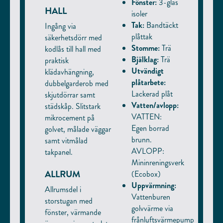
Fönster:
3-glas
HALL
isoler
Tak:
Bandtäckt
Ingång via
plåttak
säkerhetsdörr med
Stomme:
Trä
kodlås till hall med
Bjälklag:
Trä
praktisk
Utvändigt
klädavhängning,
plåtarbete:
dubbelgarderob med
Lackerad plåt
skjutdörrar samt
Vatten/avlopp:
städskåp. Slitstark
VATTEN:
mikrocement på
Egen borrad
golvet, målade väggar
brunn.
samt vitmålad
AVLOPP:
takpanel.
Mininreningsverk
ALLRUM
(Ecobox)
Uppvärmning:
Allrumsdel i
Vattenburen
storstugan med
golvvärme via
fönster, värmande
frånluftsvärmepump