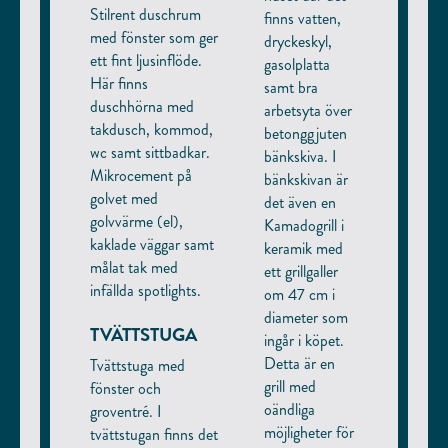
Stilrent duschrum
finns vatten,
med fönster som ger
dryckeskyl,
ett fint ljusinflöde.
gasolplatta
Här finns
samt bra
duschhörna med
arbetsyta över
takdusch, kommod,
betonggjuten
Jag godkänner att mina kontaktuppgifter sparas.
wc samt sittbadkar.
bänkskiva. I
Läs mer om vår dataskyddspolicy här
.
Mikrocement på
bänkskivan är
golvet med
det även en
golvvärme (el),
Kamadogrill i
kaklade väggar samt
keramik med
målat tak med
ett grillgaller
infällda spotlights.
om 47 cm i
diameter som
TVÄTTSTUGA
ingår i köpet.
Detta är en
Tvättstuga med
grill med
fönster och
oändliga
groventré. I
möjligheter för
tvättstugan finns det