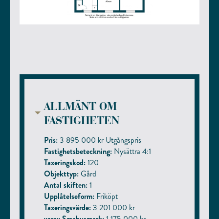
ALLMÄNT OM
FASTIGHETEN
Pris:
3 895 000 kr Utgångspris
Fastighetsbeteckning:
Nysättra 4:1
Taxeringskod:
120
Objekttyp:
Gård
Antal skiften:
1
Upplåtelseform:
Friköpt
Taxeringsvärde:
3 201 000 kr
varav Smahusmark:
1 175 000 kr