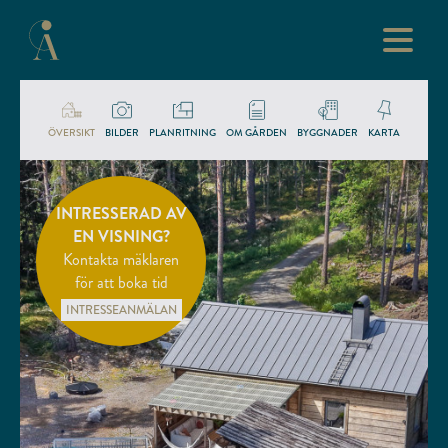
ÖVERSIKT
BILDER
PLANRITNING
OM GÅRDEN
BYGGNADER
KARTA
INTRESSERAD AV
EN VISNING?
Kontakta mäklaren
för att boka tid
INTRESSEANMÄLAN