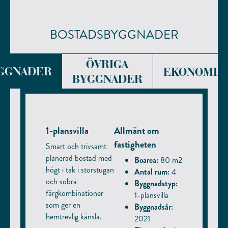
BOSTADSBYGGNADER
Närservice:
Kommunikation:
ÖVRIGA
GGNADER
EKONOMIB
BYGGNADER
1-plansvilla
Allmänt om
fastigheten
Smart och trivsamt
planerad bostad med
Boarea:
80 m2
högt i tak i storstugan
Antal rum:
4
och sobra
Byggnadstyp:
färgkombinationer
1-plansvilla
som ger en
Byggnadsår:
hemtrevlig känsla.
2021