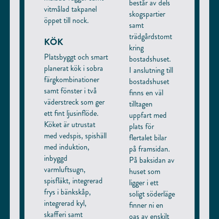
består av dels
vitmålad takpanel
skogspartier
öppet till nock.
samt
trädgårdstomt
KÖK
kring
Platsbyggt och smart
bostadshuset.
planerat kök i sobra
I anslutning till
färgkombinationer
bostadshuset
samt fönster i två
finns en väl
väderstreck som ger
tilltagen
ett fint ljusinflöde.
uppfart med
Köket är utrustat
plats för
med vedspis, spishäll
flertalet bilar
med induktion,
på framsidan.
inbyggd
På baksidan av
varmluftsugn,
huset som
spisfläkt, integrerad
ligger i ett
frys i bänkskåp,
soligt söderläge
integrerad kyl,
finner ni en
skafferi samt
oas av enskilt