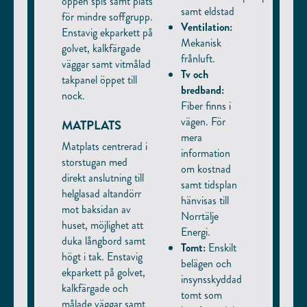
öppen spis samt plats
samt eldstad
för mindre soffgrupp.
Ventilation:
Enstavig ekparkett på
Mekanisk
golvet, kalkfärgade
frånluft.
väggar samt vitmålad
Tv och
takpanel öppet till
bredband:
nock.
Fiber finns i
vägen. För
MATPLATS
mera
Matplats centrerad i
information
storstugan med
om kostnad
direkt anslutning till
samt tidsplan
helglasad altandörr
hänvisas till
mot baksidan av
Norrtälje
huset, möjlighet att
Energi.
duka långbord samt
Tomt:
Enskilt
högt i tak. Enstavig
belägen och
ekparkett på golvet,
insynsskyddad
kalkfärgade och
tomt som
målade väggar samt