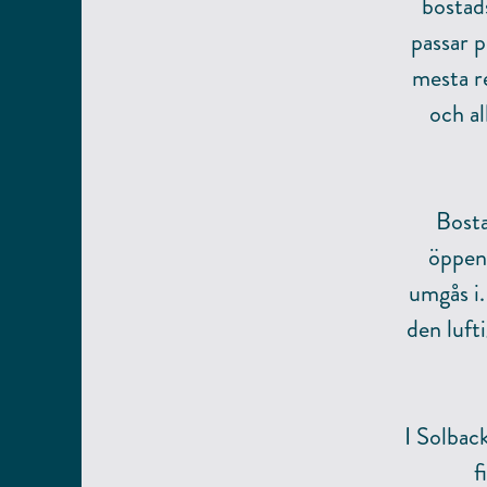
bostad
passar p
mesta re
och al
Bosta
öppen
umgås i.
den luft
I Solbac
f