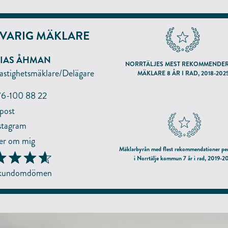
VARIG MÄKLARE
IAS ÅHMAN
NORRTÄLJES MEST REKOMMENDE
astighetsmäklare/Delägare
MÄKLARE 8 ÅR I RAD, 2018-202
enligt hittamaklare.se
6-100 88 22
post
stagram
r om mig
NMÄLAN
Mäklarbyrån med flest rekommendationer pe
i Norrtälje kommun 7 år i rad, 2019-2
 kundomdömen
enligt hittamaklare.se
ÖVRIGT INFORMATION
TERNAMN