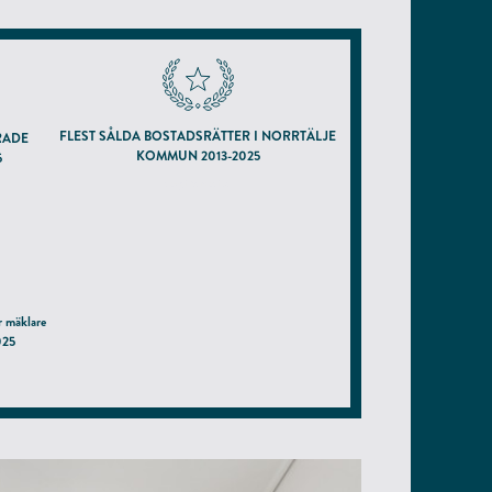
FLEST SÅLDA BOSTADSRÄTTER I NORRTÄLJE
RADE
KOMMUN 2013-2025
5
enligt hemnet.se
r mäklare
025