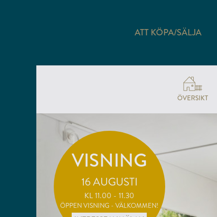
ATT KÖPA/SÄLJA
ÖVERSIKT
VISNING
16 AUGUSTI
KL 11.00 - 11.30
ÖPPEN VISNING - VÄLKOMMEN!