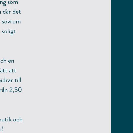
ing som
m där det
re sovrum
 soligt
och en
tt att
drar till
från 2,50
butik och
i!