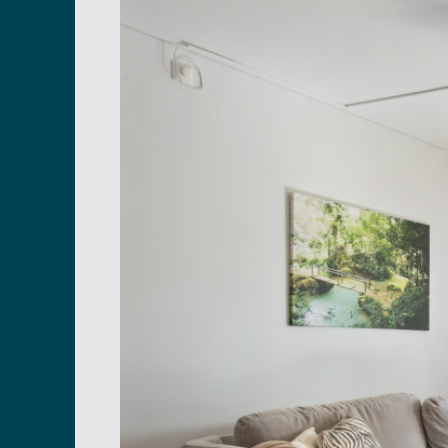
TELEFONNUMMER
Jag godkänner att mina kontaktuppgifter
Läs mer om vår dataskyddspolicy här
.