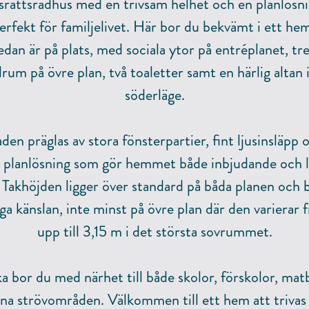
srättsradhus med en trivsam helhet och en planlösn
erfekt för familjelivet. Här bor du bekvämt i ett he
dan är på plats, med sociala ytor på entréplanet, t
lrum på övre plan, två toaletter samt en härlig altan i
söderläge.
den präglas av stora fönsterpartier, fint ljusinsläpp 
 planlösning som gör hemmet både inbjudande och lä
 Takhöjden ligger över standard på båda planen och bi
iga känslan, inte minst på övre plan där den varierar 
upp till 3,15 m i det största sovrummet.
ka bor du med närhet till både skolor, förskolor, mat
ina strövområden. Välkommen till ett hem att trivas 