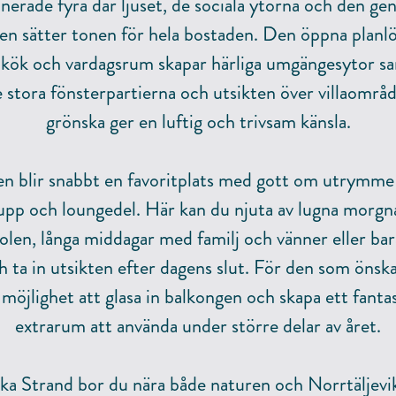
anerade fyra där ljuset, de sociala ytorna och den ge
en sätter tonen för hela bostaden. Den öppna planl
 kök och vardagsrum skapar härliga umgängesytor sa
 stora fönsterpartierna och utsikten över villaområ
grönska ger en luftig och trivsam känsla.
n blir snabbt en favoritplats med gott om utrymme
pp och loungedel. Här kan du njuta av lugna morg
 solen, långa middagar med familj och vänner eller bara
h ta in utsikten efter dagens slut. För den som önska
 möjlighet att glasa in balkongen och skapa ett fantas
extrarum att använda under större delar av året.
cka Strand bor du nära både naturen och Norrtäljevi