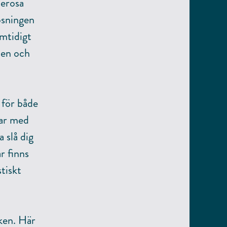
nerösa
ösningen
mtidigt
den och
 för både
nar med
 slå dig
r finns
tiskt
ken. Här