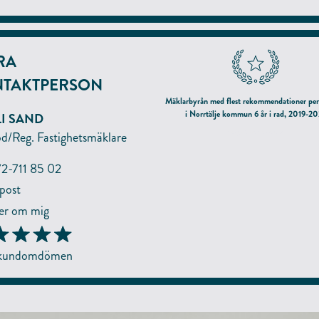
RA
TAKTPERSON
 sparas.
Mäklarbyrån med flest rekommendationer per
i Norrtälje kommun 6 år i rad, 2019-2
I SAND
enligt hittamaklare.se
öd/Reg. Fastighetsmäklare
2-711 85 02
post
r om mig
 kundomdömen