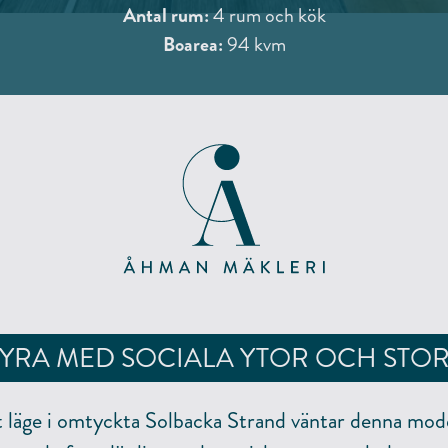
Antal rum:
4 rum och kök
Boarea:
94 kvm
FYRA MED SOCIALA YTOR OCH STO
t läge i omtyckta Solbacka Strand väntar denna mod