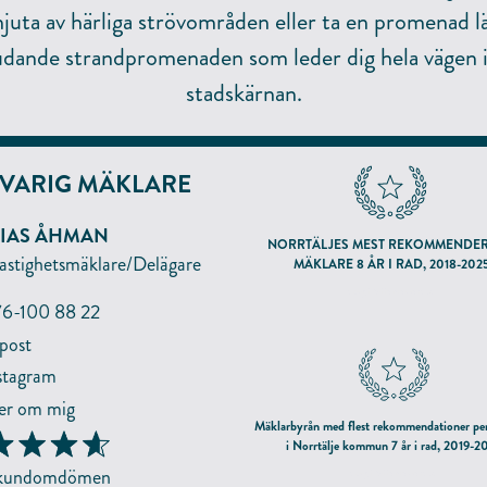
njuta av härliga strövområden eller ta en promenad l
udande strandpromenaden som leder dig hela vägen in
stadskärnan.
VARIG MÄKLARE
IAS ÅHMAN
NORRTÄLJES MEST REKOMMENDE
astighetsmäklare/Delägare
MÄKLARE 8 ÅR I RAD, 2018-202
enligt hittamaklare.se
6-100 88 22
NMÄLAN
post
stagram
ÖVRIGT INFORMATION
TERNAMN
r om mig
Mäklarbyrån med flest rekommendationer pe
i Norrtälje kommun 7 år i rad, 2019-2
 kundomdömen
enligt hittamaklare.se