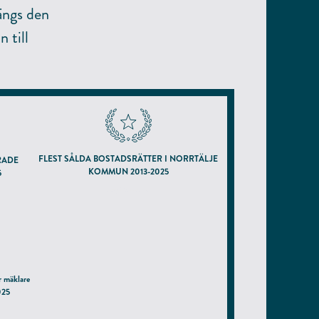
ängs den
 till
FLEST SÅLDA BOSTADSRÄTTER I NORRTÄLJE
RADE
KOMMUN 2013-2025
5
enligt hemnet.se
r mäklare
025