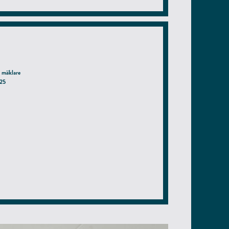
 mäklare
025