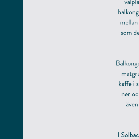
välpl
balkong
mellan
som de
Balkonge
matgru
kaffe i
ner oc
även
I Solba