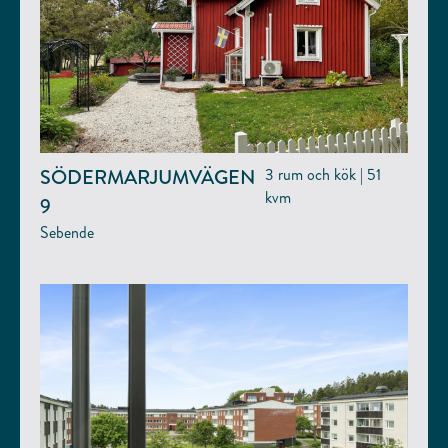
SÖDERMARJUMVÄGEN
3 rum och kök | 51
kvm
9
Sebende