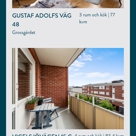
GUSTAF ADOLFS VÄG
3 rum och kök | 77
kvm
48
Grossgärdet
4 rum och kök | 83.4 kvm